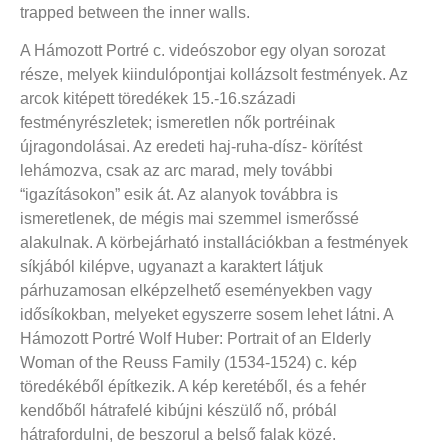
trapped between the inner walls.
A Hámozott Portré c. videószobor egy olyan sorozat
része, melyek kiindulópontjai kollázsolt festmények. Az
arcok kitépett töredékek 15.-16.századi
festményrészletek; ismeretlen nők portréinak
újragondolásai. Az eredeti haj-ruha-dísz- körítést
lehámozva, csak az arc marad, mely további
“igazításokon” esik át. Az alanyok továbbra is
ismeretlenek, de mégis mai szemmel ismerőssé
alakulnak. A körbejárható installációkban a festmények
síkjából kilépve, ugyanazt a karaktert látjuk
párhuzamosan elképzelhető eseményekben vagy
idősíkokban, melyeket egyszerre sosem lehet látni. A
Hámozott Portré Wolf Huber: Portrait of an Elderly
Woman of the Reuss Family (1534-1524) c. kép
töredékéből építkezik. A kép keretéből, és a fehér
kendőből hátrafelé kibújni készülő nő, próbál
hátrafordulni, de beszorul a belső falak közé.